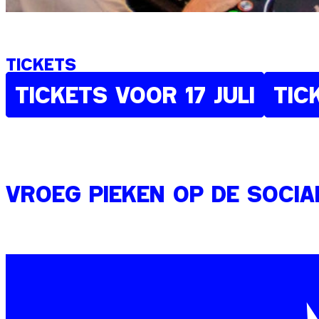
TICKETS
TICKETS VOOR 17 JULI
TIC
VROEG PIEKEN OP DE SOCIA