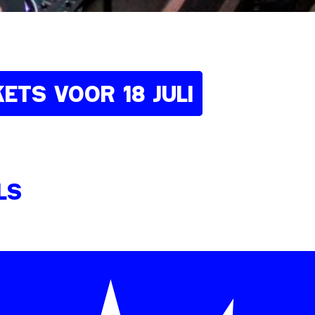
KETS VOOR 18 JULI
LS