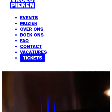
EVENTS
MUZIEK
OVER ONS
BOEK ONS
FAQ
CONTACT
VACATURES
TICKETS