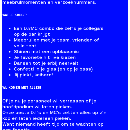
meebrulmomenten en verzoeknummers.
WAT JE KRIJGT:
Een DJ/MC combo die zelfs je collega’s
op de bar krijgt
Meebrullen met je team, vrienden of
volle tent
Shinen met een opblaasmic
Je favoriete hit live kiezen
Dansen tot je erbij neervalt
Confetti in je glas (en op je baas)
Jij piekt, keihard!
WIJ KOMEN MET ALLES!
Of je nu je personeel wil verrassen of je
hoofdpodium wil laten pieken.
Onze beste DJ ’s en MC’s zetten alles op z’n
kop en laten iedereen pieken.
Want niemand heeft tijd om te wachten op
een feestje.