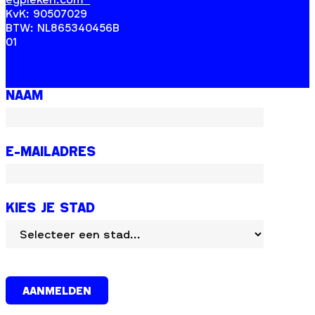
KvK: 90507029
BTW: NL865340456B
01
NAAM
E-MAILADRES
KIES JE STAD
AANMELDEN